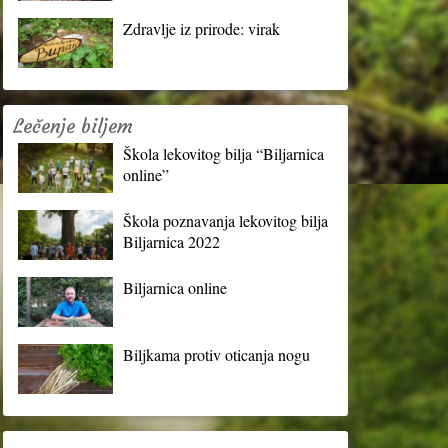
Zdravlje iz prirode: virak
Lečenje biljem
Škola lekovitog bilja “Biljarnica
online”
Škola poznavanja lekovitog bilja
Biljarnica 2022
Biljarnica online
Biljkama protiv oticanja nogu