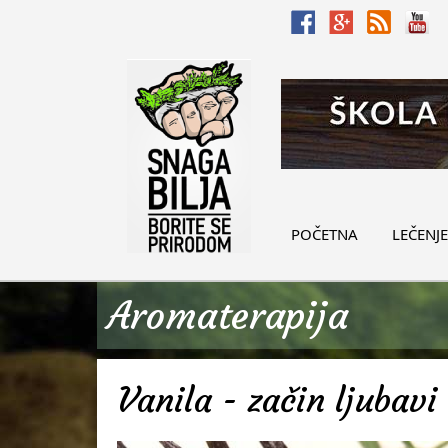
POČETNA
LEČENJE
Aromaterapija
Vanila - začin ljubavi