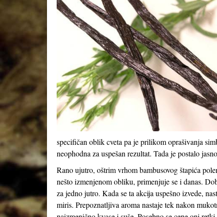
specifičan oblik cveta pa je prilikom oprašivanja sim
neophodna za uspešan rezultat. Tada je postalo jasno
Rano ujutro, oštrim vrhom bambusovog štapića pole
nešto izmenjenom obliku, primenjuje se i danas. Dob
za jedno jutro. Kada se ta akcija uspešno izvede, na
miris. Prepoznatljiva aroma nastaje tek nakon mukot
naizmenično kvase i suše. Posebno se cene oni retki 