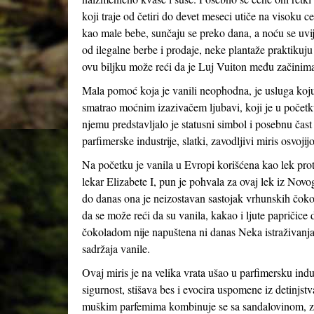
koji traje od četiri do devet meseci utiče na visoku
kao male bebe, sunčaju se preko dana, a noću se uvija
od ilegalne berbe i prodaje, neke plantaže praktikuju
ovu biljku može reći da je Luj Vuiton među začinim
Mala pomoć koja je vanili neophodna, je usluga koj
smatrao moćnim izazivačem ljubavi, koji je u početk
njemu predstavljalo je statusni simbol i posebnu čast
parfimerske industrije, slatki, zavodljivi miris osvoji
Na početku je vanila u Evropi korišćena kao lek prot
lekar Elizabete I, pun je pohvala za ovaj lek iz Novog
do danas ona je neizostavan sastojak vrhunskih čok
da se može reći da su vanila, kakao i ljute papričice
čokoladom nije napuštena ni danas Neka istraživanja
sadržaja vanile.
Ovaj miris je na velika vrata ušao u parfimersku indu
sigurnost, stišava bes i evocira uspomene iz detinjs
muškim parfemima kombinuje se sa sandalovinom, z