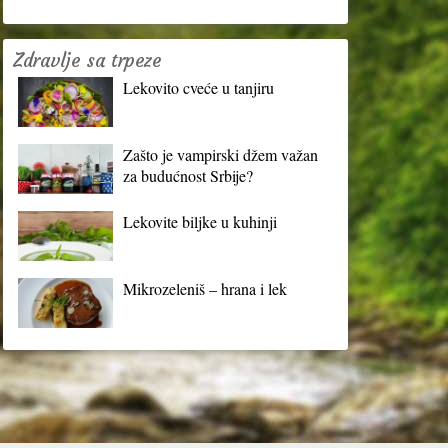
Zdravlje sa trpeze
Lekovito cveće u tanjiru
Zašto je vampirski džem važan
za budućnost Srbije?
Lekovite biljke u kuhinji
Mikrozeleniš – hrana i lek