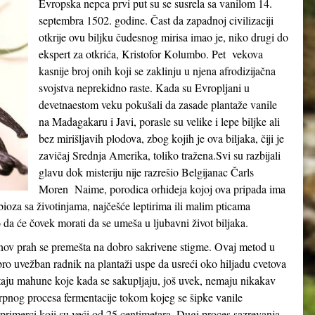
Evropska nepca prvi put su se susrela sa vanilom 14.
septembra 1502. godine. Čast da zapadnoj civilizaciji
otkrije ovu biljku čudesnog mirisa imao je, niko drugi do
ekspert za otkrića, Kristofor Kolumbo. Pet vekova
kasnije broj onih koji se zaklinju u njena afrodizijačna
svojstva neprekidno raste. Kada su Evropljani u
devetnaestom veku pokušali da zasade plantaže vanile
na Madagakaru i Javi, porasle su velike i lepe biljke ali
bez mirišljavih plodova, zbog kojih je ova biljaka, čiji je
zavičaj Srednja Amerika, toliko tražena.Svi su razbijali
glavu dok misteriju nije razrešio Belgijanac Čarls
Moren Naime, porodica orhideja kojoj ova pripada ima
bioza sa životinjama, najčešće leptirima ili malim pticama
 da će čovek morati da se umeša u ljubavni život biljaka.
nov prah se premešta na dobro sakrivene stigme. Ovaj metod u
ro uvežban radnik na plantaži uspe da usreći oko hiljadu cvetova
staju mahune koje kada se sakupljaju, još uvek, nemaju nikakav
rpnog procesa fermentacije tokom kojeg se šipke vanile
primerci koji su veći od 25 centimetara. Dugi proces sazrevanja