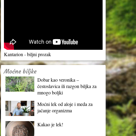
Kantarion - biljni prozak
Moćne biljke
Dobar kao veronika –
čestoslavica ili razgon biljka za
mnogo boljki
Moćni lek od aloje i meda za
jačanje organizma
Kakao je lek!