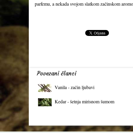
parfemu, a nekada svojom slatkom začinskom aromo
Momčilo An
Povezani članci
Vanila - začin ljubavi
Kedar - šetnja mirisnom šumom