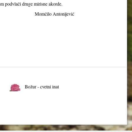
m podvlači druge mirisne akorde.
tonijević
Božur - cvetni inat