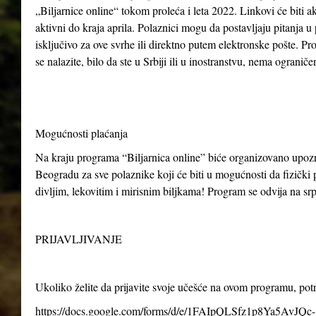
„Biljarnice online“ tokom proleća i leta 2022. Linkovi će biti ak
aktivni do kraja aprila. Polaznici mogu da postavljaju pitanja u
isključivo za ove svrhe ili direktno putem elektronske pošte. P
se nalazite, bilo da ste u Srbiji ili u inostranstvu, nema ogranič
Mogućnosti plaćanja
Na kraju programa “Biljarnica online” biće organizovano upo
Beogradu za sve polaznike koji će biti u mogućnosti da fizički p
divljim, lekovitim i mirisnim biljkama! Program se odvija na s
PRIJAVLJIVANJE
Ukoliko želite da prijavite svoje učešće na ovom programu, po
https://docs.google.com/forms/d/e/1FAIpQLSfz1p8Ya5AvJQc-