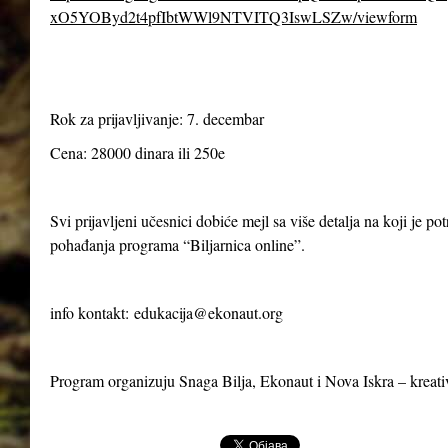
xO5YOByd2t4pfIbtWWl9NTVITQ3IswLSZw/viewform
Rok za prijavljivanje: 7. decembar
Cena: 28000 dinara ili 250e
Svi prijavljeni učesnici dobiće mejl sa više detalja na koji je p
pohađanja programa “Biljarnica online”.
info kontakt:
edukacija@ekonaut.org
Program organizuju Snaga Bilja, Ekonaut i Nova Iskra – kreat