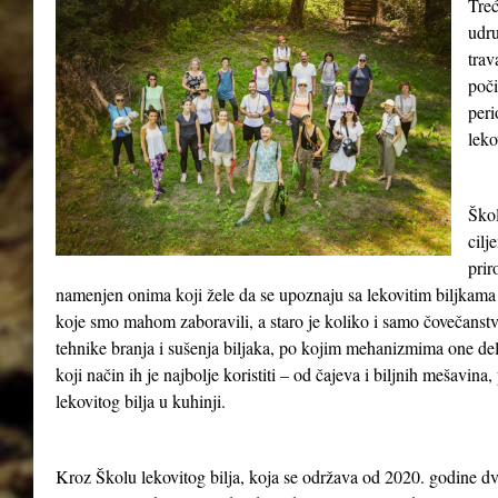
Treć
udru
tra
poči
peri
leko
Škol
cilj
prir
namenjen onima koji žele da se upoznaju sa lekovitim biljkama 
koje smo mahom zaboravili, a staro je koliko i samo čovečanst
tehnike branja i sušenja biljaka, po kojim mehanizmima one del
koji način ih je najbolje koristiti – od čajeva i biljnih mešavina
lekovitog bilja u kuhinji.
Kroz Školu lekovitog bilja, koja se održava od 2020. godine dv