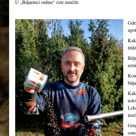
U „Biljarnici online“ ćete naučiti:
Gde 
upot
Kako
tink
Bilj
uzim
Kont
bilj
Kako
uslo
Leko
inse
Grup
osno