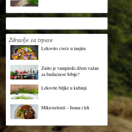
Zdravlje sa trpeze
Lekovito cveće u tanjiru
Zašto je vampirski džem važan
za budućnost Srbije?
Lekovite biljke u kuhinji
Mikrozeleniš – hrana i lek