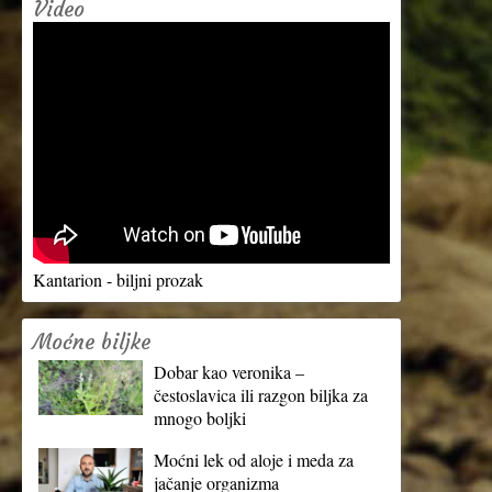
Video
Kantarion - biljni prozak
Moćne biljke
Dobar kao veronika –
čestoslavica ili razgon biljka za
mnogo boljki
Moćni lek od aloje i meda za
jačanje organizma