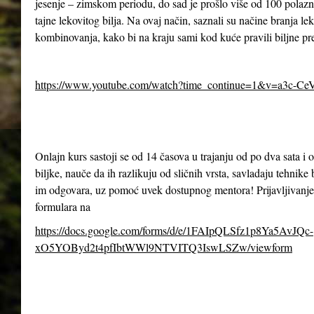
jesenje – zimskom periodu, do sad je prošlo više od 100 polazn
tajne lekovitog bilja. Na ovaj način, saznali su načine branja le
kombinovanja, kako bi na kraju sami kod kuće pravili biljne pr
https://www.youtube.com/watch?time_continue=1&v=a3c-Ce
Onlajn kurs sastoji se od 14 časova u trajanju od po dva sata 
biljke, nauče da ih razlikuju od sličnih vrsta, savladaju tehnike 
im odgovara, uz pomoć uvek dostupnog mentora! Prijavljivanje
formulara na
https://docs.google.com/forms/d/e/1FAIpQLSfz1p8Ya5AvJQc-
xO5YOByd2t4pfIbtWWl9NTVITQ3IswLSZw/viewform