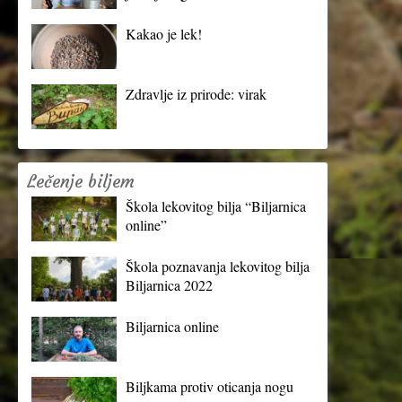
Kakao je lek!
Zdravlje iz prirode: virak
Lečenje biljem
Škola lekovitog bilja “Biljarnica
online”
Škola poznavanja lekovitog bilja
Biljarnica 2022
Biljarnica online
Biljkama protiv oticanja nogu