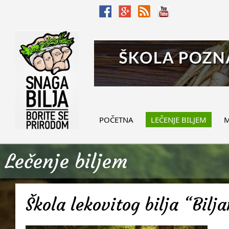
POČETNA
LEČENJE BILJEM
M
Lečenje biljem
Škola lekovitog bilja “Bilj