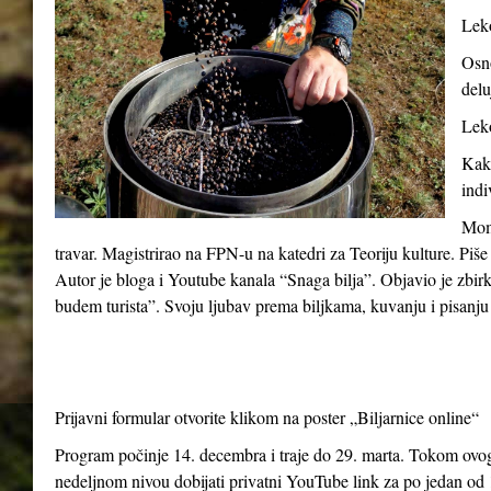
Leko
Osno
delu
Leko
Kako
indi
Momč
travar. Magistrirao na FPN-u na katedri za Teoriju kulture. Piše
Autor je bloga i Youtube kanala “Snaga bilja”. Objavio je zbir
budem turista”. Svoju ljubav prema biljkama, kuvanju i pisanju 
Prijavni formular otvorite klikom na poster „Biljarnice online“
Program počinje 14. decembra i traje do 29. marta. Tokom ovog 
nedeljnom nivou dobijati privatni YouTube link za po jedan od 