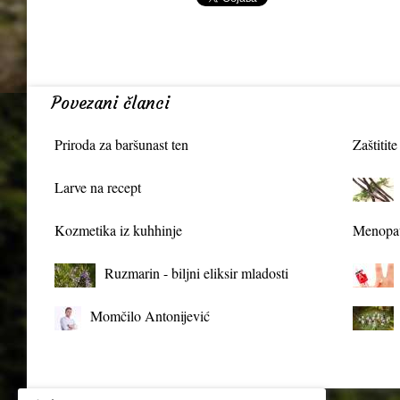
Povezani članci
Priroda za baršunast ten
Zaštitite
Larve na recept
Kozmetika iz kuhhinje
Menopau
Ruzmarin - biljni eliksir mladosti
Momčilo Antonijević