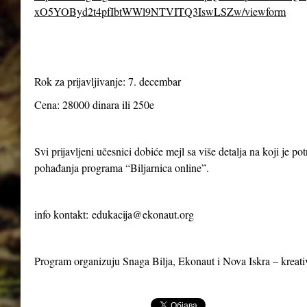
xO5YOByd2t4pfIbtWWl9NTVITQ3IswLSZw/viewform
Rok za prijavljivanje: 7. decembar
Cena: 28000 dinara ili 250e
Svi prijavljeni učesnici dobiće mejl sa više detalja na koji je p
pohađanja programa “Biljarnica online”.
info kontakt:
edukacija@ekonaut.org
Program organizuju Snaga Bilja, Ekonaut i Nova Iskra – kreat