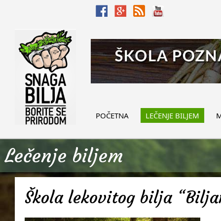
POČETNA
LEČENJE BILJEM
M
Lečenje biljem
Škola lekovitog bilja “Bilj