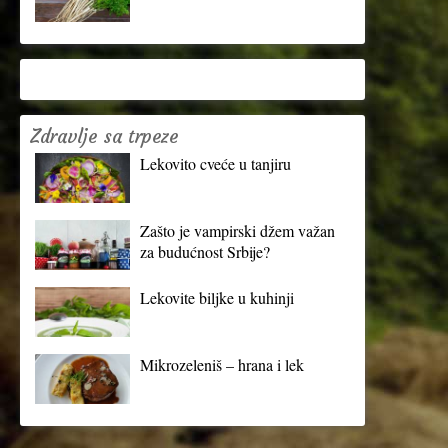
Zdravlje sa trpeze
Lekovito cveće u tanjiru
Zašto je vampirski džem važan
za budućnost Srbije?
Lekovite biljke u kuhinji
Mikrozeleniš – hrana i lek