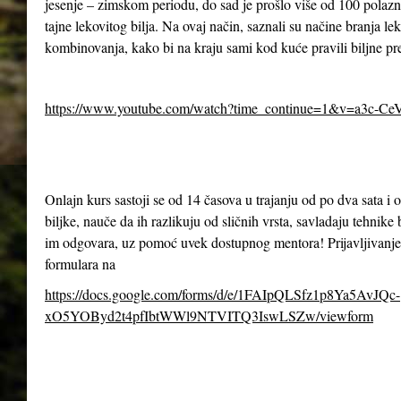
jesenje – zimskom periodu, do sad je prošlo više od 100 polazn
tajne lekovitog bilja. Na ovaj način, saznali su načine branja le
kombinovanja, kako bi na kraju sami kod kuće pravili biljne pr
https://www.youtube.com/watch?time_continue=1&v=a3c-Ce
Onlajn kurs sastoji se od 14 časova u trajanju od po dva sata 
biljke, nauče da ih razlikuju od sličnih vrsta, savladaju tehnike 
im odgovara, uz pomoć uvek dostupnog mentora! Prijavljivanje
formulara na
https://docs.google.com/forms/d/e/1FAIpQLSfz1p8Ya5AvJQc-
xO5YOByd2t4pfIbtWWl9NTVITQ3IswLSZw/viewform