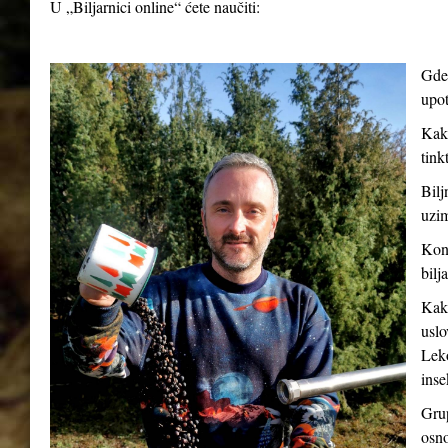
U „Biljarnici online“ ćete naučiti:
Gde 
upot
Kako
tink
Bilj
uzim
Kont
bilj
Kako
uslo
Leko
inse
Grup
osno