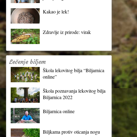
Kakao je lek!
Zdravlje iz prirode: virak
Lečenje biljem
Škola lekovitog bilja “Biljarnica
online”
Škola poznavanja lekovitog bilja
Biljarnica 2022
Biljarnica online
Biljkama protiv oticanja nogu