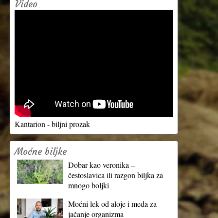
Video
Kantarion - biljni prozak
Moćne biljke
Dobar kao veronika –
čestoslavica ili razgon biljka za
mnogo boljki
Moćni lek od aloje i meda za
jačanje organizma