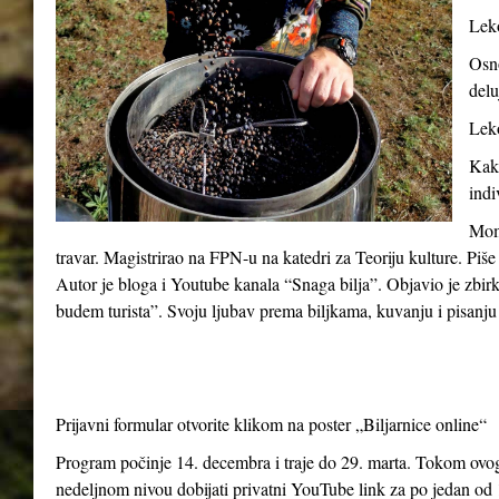
Leko
Osno
delu
Leko
Kako
indi
Momč
travar. Magistrirao na FPN-u na katedri za Teoriju kulture. Piše
Autor je bloga i Youtube kanala “Snaga bilja”. Objavio je zbir
budem turista”. Svoju ljubav prema biljkama, kuvanju i pisanju 
Prijavni formular otvorite klikom na poster „Biljarnice online“
Program počinje 14. decembra i traje do 29. marta. Tokom ovog 
nedeljnom nivou dobijati privatni YouTube link za po jedan od 