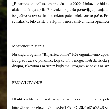
„Biljarnice online“ tokom proleća i leta 2022. Linkovi će biti ak
aktivni do kraja aprila. Polaznici mogu da postavljaju pitanja u
isključivo za ove svrhe ili direktno putem elektronske pošte. P
se nalazite, bilo da ste u Srbiji ili u inostranstvu, nema ogranič
Mogućnosti plaćanja
Na kraju programa “Biljarnica online” biće organizovano upo
Beogradu za sve polaznike koji će biti u mogućnosti da fizički p
divljim, lekovitim i mirisnim biljkama! Program se odvija na s
PRIJAVLJIVANJE
Ukoliko želite da prijavite svoje učešće na ovom programu, po
https://docs.google.com/forms/d/e/1FAIpQLSfz1p8Ya5AvJQc-