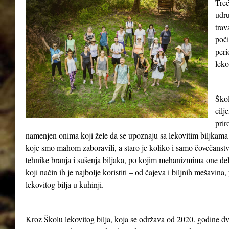
Treć
udru
tra
poči
peri
leko
Škol
cilj
prir
namenjen onima koji žele da se upoznaju sa lekovitim biljkama 
koje smo mahom zaboravili, a staro je koliko i samo čovečanst
tehnike branja i sušenja biljaka, po kojim mehanizmima one del
koji način ih je najbolje koristiti – od čajeva i biljnih mešavina
lekovitog bilja u kuhinji.
Kroz Školu lekovitog bilja, koja se održava od 2020. godine dv