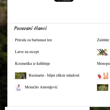
Povezani članci
Priroda za baršunast ten
Zaštitite
Larve na recept
Kozmetika iz kuhhinje
Menopau
Ruzmarin - biljni eliksir mladosti
Momčilo Antonijević