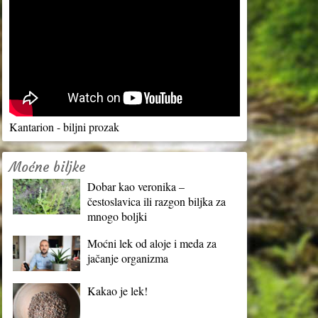
Kantarion - biljni prozak
Moćne biljke
Dobar kao veronika –
čestoslavica ili razgon biljka za
mnogo boljki
Moćni lek od aloje i meda za
jačanje organizma
Kakao je lek!