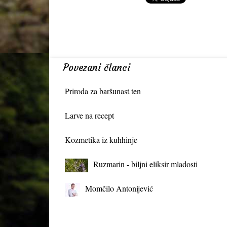
Povezani članci
Priroda za baršunast ten
Larve na recept
Kozmetika iz kuhhinje
Ruzmarin - biljni eliksir mladosti
Momčilo Antonijević