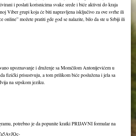
ivirani i poslati korisnicima svake srede i biće aktivni do kraja
oj Viber grupi koja će biti napravljena isključivo za ove svrhe ili
online” možete pratiti gde god se nalazite, bilo da ste u Srbiji ili
zovano upoznavanje i druženje sa Momčilom Antonijevićem u
a fizički prisustvuju, a tom prilikom biće poslužena i jela sa
odvija na srpskom jeziku.
ogramu, potrebno je da popunite kratki PRIJAVNI formular na
8Ya5AvJQc-