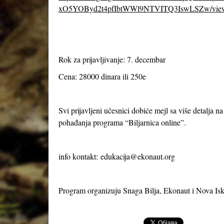
xO5YOByd2t4pfIbtWWl9NTVITQ3IswLSZw/vie
Rok za prijavljivanje: 7. decembar
Cena: 28000 dinara ili 250e
Svi prijavljeni učesnici dobiće mejl sa više detalja n
pohađanja programa “Biljarnica online”.
info kontakt:
edukacija@ekonaut.org
Program organizuju Snaga Bilja, Ekonaut i Nova Isk