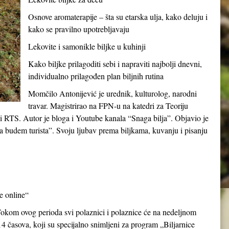
Osnove aromaterapije – šta su etarska ulja, kako deluju i
kako se pravilno upotrebljavaju
Lekovite i samonikle biljke u kuhinji
Kako biljke prilagoditi sebi i napraviti najbolji dnevni,
individualno prilagođen plan biljnih rutina
Momčilo Antonijević je urednik, kulturolog, narodni
travar. Magistrirao na FPN-u na katedri za Teoriju
c i RTS. Autor je bloga i Youtube kanala “Snaga bilja”. Objavio je
a budem turista”. Svoju ljubav prema biljkama, kuvanju i pisanju
ce online“
Tokom ovog perioda svi polaznici i polaznice će na nedeljnom
14 časova, koji su specijalno snimljeni za program „Biljarnice