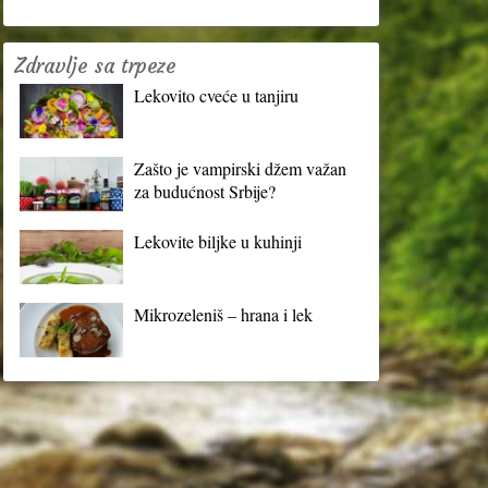
Zdravlje sa trpeze
Lekovito cveće u tanjiru
Zašto je vampirski džem važan
za budućnost Srbije?
Lekovite biljke u kuhinji
Mikrozeleniš – hrana i lek