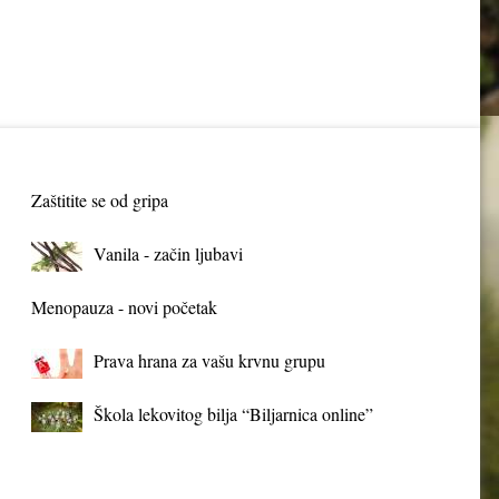
Zaštitite se od gripa
Vanila - začin ljubavi
Menopauza - novi početak
Prava hrana za vašu krvnu grupu
Škola lekovitog bilja “Biljarnica online”