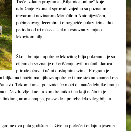
Treće izdanje programa „Biljarnica online“ koje
udruženje Ekonaut sprovodi zajedno sa poznatim
travarom i novinarom Momčilom Antonijevićem,
počinje ovog decembra i omogućiće polaznicima da u
periodu od tri meseca steknu osnovna znanja o
lekovitom bilju.
Škola branja i upotrebe lekovitog bilja pokrenuta je sa
ciljem da se znanje o korišćenju ovih moćnih darova
prirode očuva i učini dostupnim svima. Program je
m biljkama i načinima njihove upotrebe i time steknu znanje koje
čanstvo. Tokom kursa, polaznici će moći da nauče tehnike branja
a naše zdravlje, kao i u kom trenutku i na koji način ih je
ko tinktura, aromaterapije, pa sve do upotrebe lekovitog bilja u
 godine dva puta godišnje – uživo na proleće i onlajn u jesenje –