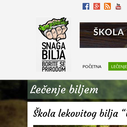
POČETNA
LEČENJE
Lečenje biljem
Škola lekovitog bilja “