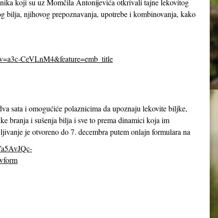
ika koji su uz Momčila Antonijevića otkrivali tajne lekovitog
itog bilja, njihovog prepoznavanja, upotrebe i kombinovanja, kako
&v=a3c-CeVLnM4&feature=emb_title
 dva sata i omogućiće polaznicima da upoznaju lekovite biljke,
ike branja i sušenja bilja i sve to prema dinamici koja im
jivanje je otvoreno do 7. decembra putem onlajn formulara na
8Ya5AvJQc-
wform