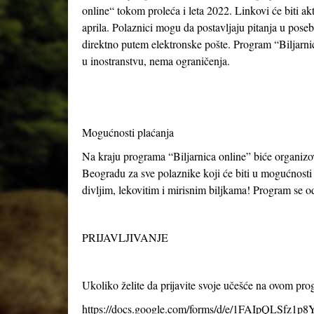
online“ tokom proleća i leta 2022. Linkovi će biti akt
aprila. Polaznici mogu da postavljaju pitanja u posebn
direktno putem elektronske pošte. Program “Biljarnice 
u inostranstvu, nema ograničenja.
Mogućnosti plaćanja
Na kraju programa “Biljarnica online” biće organi
Beogradu za sve polaznike koji će biti u mogućnosti d
divljim, lekovitim i mirisnim biljkama! Program se 
PRIJAVLJIVANJE
Ukoliko želite da prijavite svoje učešće na ovom pr
https://docs.google.com/forms/d/e/1FAIpQLSfz1p