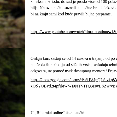
zimskom periodu, do sad je prošlo više od 100 polazn
bilja. Na ovaj način, saznali su načine branja lekov
bi na kraju sami kod kuće pravili biljne preparate.
https://www.youtube.com/watch?time_continue=1
Onlajn kurs sastoji se od 14 časova u trajanju od po
nauče da ih razlikuju od sličnih vrsta, savladaju tehn
odgovara, uz pomoć uvek dostupnog mentora! Prijavl
https://docs.google.com/forms/d/e/1FAIpQLSfz1p
xO5YOByd2t4pfIbtWWl9NTVITQ3IswLSZw/vie
U „Biljarnici online“ ćete naučiti: