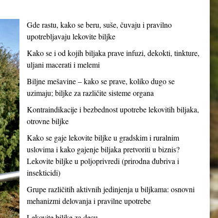
Gde rastu, kako se beru, suše, čuvaju i pravilno
upotrebljavaju lekovite biljke
Kako se i od kojih biljaka prave infuzi, dekokti, tinkture,
uljani macerati i melemi
Biljne mešavine – kako se prave, koliko dugo se
uzimaju; biljke za različite sisteme organa
Kontraindikacije i bezbednost upotrebe lekovitih biljaka,
otrovne biljke
Kako se gaje lekovite biljke u gradskim i ruralnim
uslovima i kako gajenje biljaka pretvoriti u biznis?
Lekovite biljke u poljoprivredi (prirodna đubriva i
insekticidi)
Grupe različitih aktivnih jedinjenja u biljkama: osnovni
mehanizmi delovanja i pravilne upotrebe
Lekovite biljke za decu