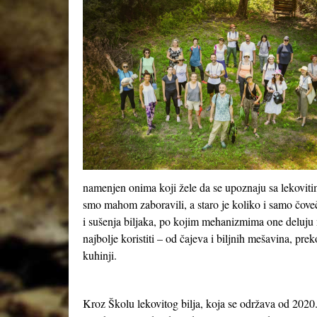
namenjen onima koji žele da se upoznaju sa lekoviti
smo mahom zaboravili, a staro je koliko i samo čove
i sušenja biljaka, po kojim mehanizmima one deluju n
najbolje koristiti – od čajeva i biljnih mešavina, pre
kuhinji.
Kroz Školu lekovitog bilja, koja se održava od 2020.