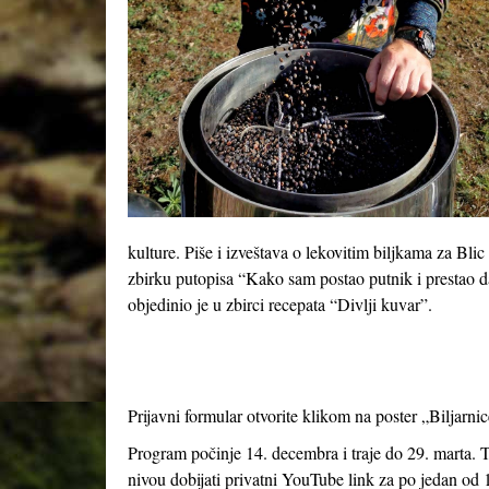
kulture. Piše i izveštava o lekovitim biljkama za Bli
zbirku putopisa “Kako sam postao putnik i prestao d
objedinio je u zbirci recepata “Divlji kuvar”.
Prijavni formular otvorite klikom na poster „Biljarni
Program počinje 14. decembra i traje do 29. marta. 
nivou dobijati privatni YouTube link za po jedan od 