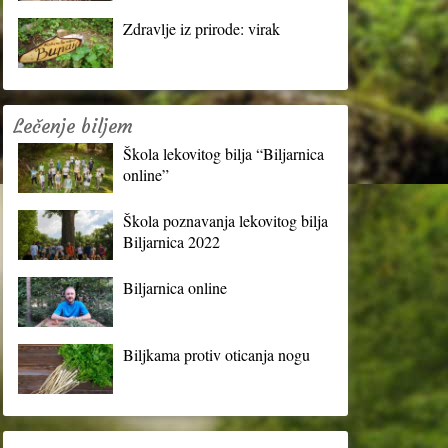
Zdravlje iz prirode: virak
Lečenje biljem
Škola lekovitog bilja “Biljarnica
online”
Škola poznavanja lekovitog bilja
Biljarnica 2022
Biljarnica online
Biljkama protiv oticanja nogu