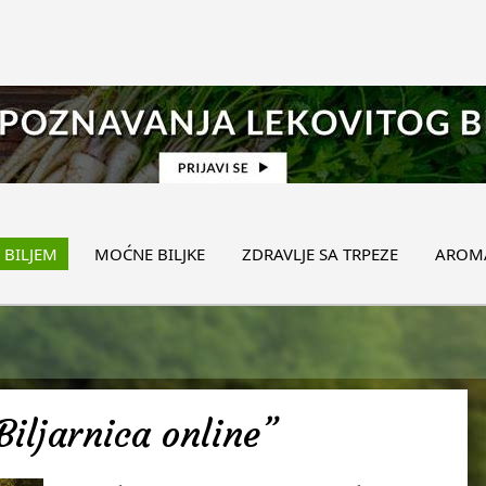
 BILJEM
MOĆNE BILJKE
ZDRAVLJE SA TRPEZE
AROMA
Biljarnica online”