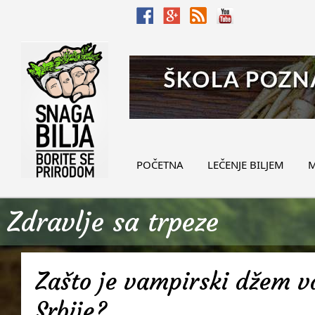
POČETNA
LEČENJE BILJEM
M
Zdravlje sa trpeze
Zašto je vampirski džem v
Srbije?