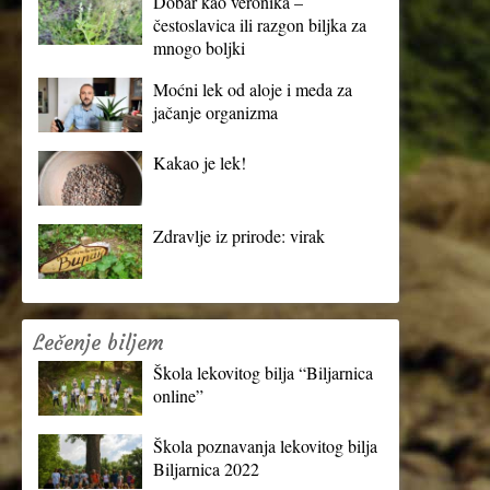
Dobar kao veronika –
čestoslavica ili razgon biljka za
mnogo boljki
Moćni lek od aloje i meda za
jačanje organizma
Kakao je lek!
Zdravlje iz prirode: virak
Lečenje biljem
Škola lekovitog bilja “Biljarnica
online”
Škola poznavanja lekovitog bilja
Biljarnica 2022