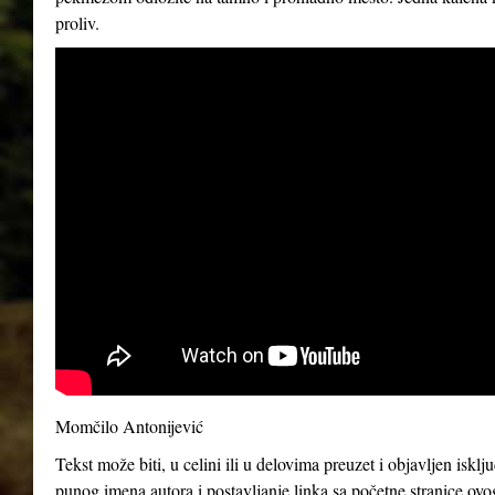
proliv.
Momčilo Antonijević
Tekst može biti, u celini ili u delovima preuzet i objavljen iskl
punog imena autora i postavljanje linka sa početne stranice ovo