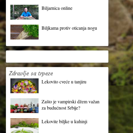
Biljarnica online
Biljkama protiv oticanja nogu
Zdravlje sa trpeze
Lekovito cveće u tanjiru
Zašto je vampirski džem važan
za budućnost Srbije?
Lekovite biljke u kuhinji