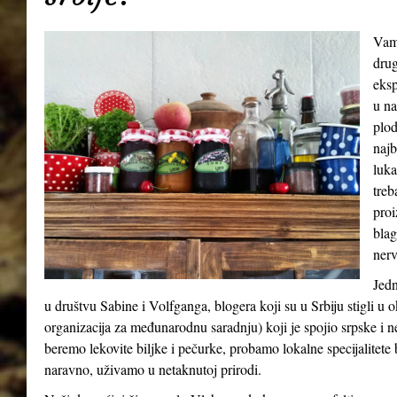
Vamp
drug
eksp
u na
plod
najb
luka
treb
proi
blag
nerv
Jedn
u društvu Sabine i Volfganga, blogera koji su u Srbiju stigli 
organizacija za međunarodnu saradnju) koji je spojio srpske i 
beremo lekovite biljke i pečurke, probamo lokalne specijalitete b
naravno, uživamo u netaknutoj prirodi.