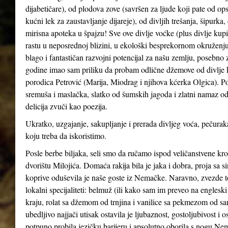
dijabetičare), od plodova zove (savršen za ljude koji pate od ops
kućni lek za zaustavljanje dijareje), od divljih trešanja, šipurka
mirisna apoteka u špajzu! Sve ove divlje voćke (plus divlje kupin
rastu u neposrednoj blizini, u ekološki besprekornom okruženju
blago i fantastičan razvojni potencijal za našu zemlju, posebno 
godine imao sam priliku da probam odlične džemove od divlje kupi
porodica Petrović (Marija, Miodrag i njihova kćerka Olgica). Po
sremuša i maslačka, slatko od šumskih jagoda i zlatni namaz od
delicija zvuči kao poezija.
Ukratko, uzgajanje, sakupljanje i prerada divljeg voća, pečuraka
koju treba da iskoristimo.
Posle berbe biljaka, seli smo da ručamo ispod veličanstvene kr
dvorištu Milojića. Domaća rakija bila je jaka i dobra, proja sa 
koprive oduševila je naše goste iz Nemačke. Naravno, zvezde t
lokalni specijaliteti: belmuž (ili kako sam im preveo na englesk
kraju, rolat sa džemom od trnjina i vanilice sa pekmezom od sa
ubedljivo najjači utisak ostavila je ljubaznost, gostoljubivost 
potpuno probila jezičku barijeru i apsolutno oborila s nogu Nemce