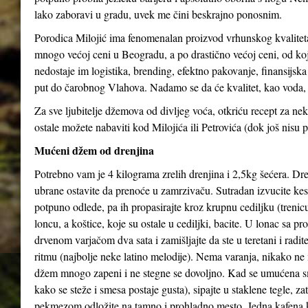
lako zaboravi u gradu, uvek me čini beskrajno ponosnim.
Porodica Milojić ima fenomenalan proizvod vrhunskog kvaliteta
mnogo većoj ceni u Beogradu, a po drastično većoj ceni, od koj
nedostaje im logistika, brending, efektno pakovanje, finansijs
put do čarobnog Vlahova. Nadamo se da će kvalitet, kao voda, 
Za sve ljubitelje džemova od divljeg voća, otkriću recept za 
ostale možete nabaviti kod Milojića ili Petrovića (dok još nisu p
Mućeni džem od drenjina
Potrebno vam je 4 kilograma zrelih drenjina i 2,5kg šećera. Dren
ubrane ostavite da prenoće u zamrzivaču. Sutradan izvucite kes
potpuno odlede, pa ih propasirajte kroz krupnu cediljku (trenicu
loncu, a koštice, koje su ostale u cediljki, bacite. U lonac sa p
drvenom varjačom dva sata i zamišljajte da ste u teretani i radi
ritmu (najbolje neke latino melodije). Nema varanja, nikako ne 
džem mnogo zapeni i ne stegne se dovoljno. Kad se umućena s
kako se steže i smesa postaje gusta), sipajte u staklene tegle, z
pekmezom odložite na tamno i prohladno mesto. Jedna kafena 