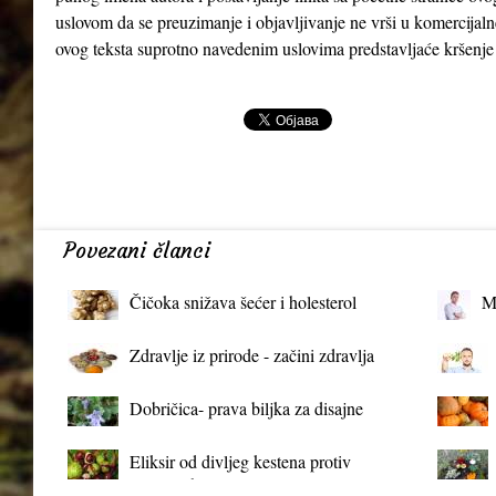
uslovom da se preuzimanje i objavljivanje ne vrši u komercijaln
ovog teksta suprotno navedenim uslovima predstavljaće kršenje
Povezani članci
Čičoka snižava šećer i holesterol
M
Zdravlje iz prirode - začini zdravlja
Dobričica- prava biljka za disajne
organe
Eliksir od divljeg kestena protiv
proširenih vena