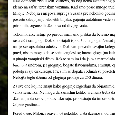
Naši domaćini žive u selu Vlahovo, do kog nema asfaltiranog p
idemo na safari terenskim vozilima. Kad smo posle mnogo truck
Milojić. Nebojša i njegova supruga Suzana pre nekoliko godina, 
posvete sakupljanju lekovitih biljaka, gajenju autohtone vrste sv
prirodnih, organskih džemova od divljeg voća.
Tokom kratke šetnje po prirodi imali smo priliku da beremo maj
rastavić i crni glog. Dok smo stajali ispod žbuna gloga, Nenad
nas je sve apsolutno oduševio. Dok sam prevodio svojim koleg
pravi, nisam mogao da se setim engleskog imena gloga (na la
u pitanju vampirski džem. Rekao sam im i da je ova marmelad
burn out
sindrom, jer gloginje, bogate flavonoidima, smiruju, op
poboljšavaju cirkulaciju. Priča im se dopala i odmah su poželel
Nebojša teglu džema od gloginja prodaje za 250 dinara.
Za sve one koji ne znaju kako gloginje izgledaju da objasnim da 
velika semenka. Ne mogu da zamislim koliko vremena treba da 
džema, pa da se ovi plodovi skuvaju, propasiraju da im se ods
željene gustine...
Pored ovog, Milojići prave i još nekoliko vrsta džemova: od trnji